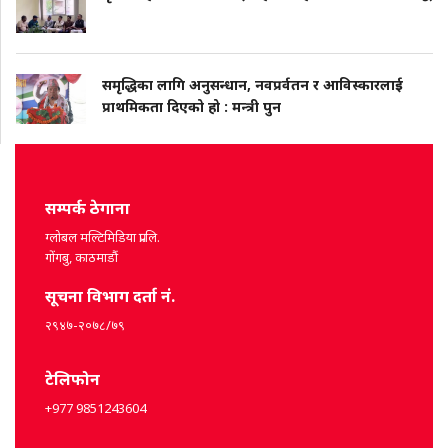
समृद्धिका लागि अनुसन्धान, नवप्रर्वतन र आविस्कारलाई
प्राथमिकता दिएको हो : मन्त्री पुन
सम्पर्क ठेगाना
ग्लोबल मल्टिमिडिया प्रा.लि.
गोंगबु, काठमाडौं
सूचना विभाग दर्ता नं.
२९४७-२०७८/७९
टेलिफोन
+977 9851243604