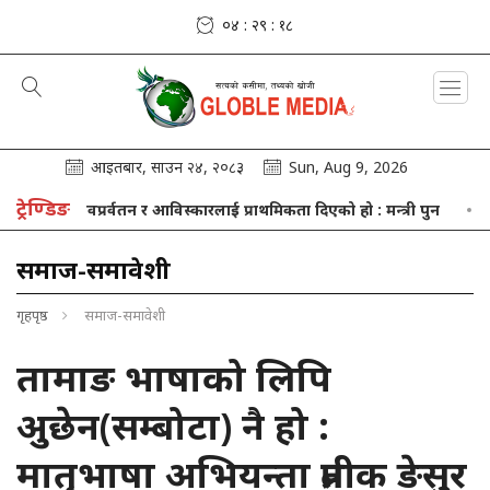
०४ : २९ : १९
आइतबार, साउन २४, २०८३
Sun, Aug 9, 2026
ट्रेण्डिङ
धान, नवप्रर्वतन र आविस्कारलाई प्राथमिकता दिएको हो : मन्त्री पुन
शनिबारका
समाज-समावेशी
गृहपृष्ठ
समाज-समावेशी
तामाङ भाषाको लिपि
अुछेन(सम्बोटा) नै हो :
मातृभाषा अभियन्ता प्रतीक ङेसुर