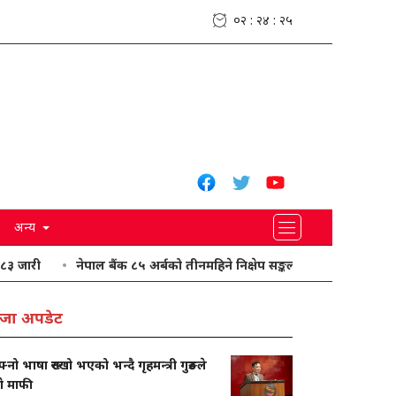
०२ : २४ : २६
अन्य
नेपाल बैंक ८५ अर्बको तीनमहिने निक्षेप सङ्कलन गर्दै
यी प्रदेशमा भारी वर्
जा अपडेट
नो भाषा रुख्खो भएको भन्दै गृहमन्त्री गुरुङले
गे माफी