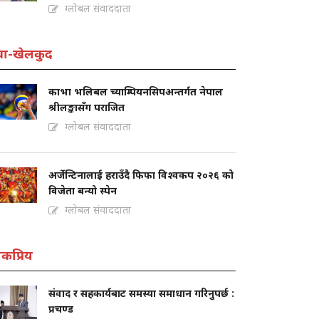
ग्लोबल संवाददाता
वा-खेलकुद
काभा भलिबल च्याम्पियनसिपअन्तर्गत नेपाल
श्रीलङ्कासँग पराजित
ग्लोबल संवाददाता
अर्जेन्टिनालाई हराउँदै फिफा विश्वकप २०२६ को
विजेता बन्यो स्पेन
ग्लोबल संवाददाता
कप्रिय
संवाद र सहकार्यबाट समस्या समाधान गरिनुपर्छ :
प्रचण्ड