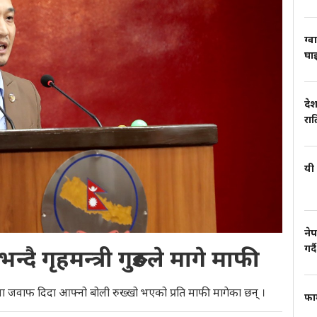
ग्व
घाइ
देश
रा
यी 
नेप
गर्दै
ै गृहमन्त्री गुरुङले मागे माफी
श्नमा जवाफ दिदा आफ्नो बोली रुख्खो भएको प्रति माफी मागेका छन् ।
फार