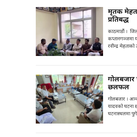
मृतक मेहत
प्रतिबद्ध
काठमाडौं । जिल
कप्तानगञ्जमा य
रवीन्द्र मेहताक
गोलबजार घ
छलफल
गोलबजार । आन्द
यादवको घटना छा
घटनास्थलमा पुग