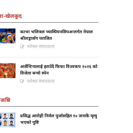
वा-खेलकुद
काभा भलिबल च्याम्पियनसिपअन्तर्गत नेपाल
श्रीलङ्कासँग पराजित
ग्लोबल संवाददाता
अर्जेन्टिनालाई हराउँदै फिफा विश्वकप २०२६ को
विजेता बन्यो स्पेन
ग्लोबल संवाददाता
कप्रिय
प्रसिद्ध आरोही निर्मल पुर्जासहित १० जनाकै मृत्यु
भएको पुष्टि