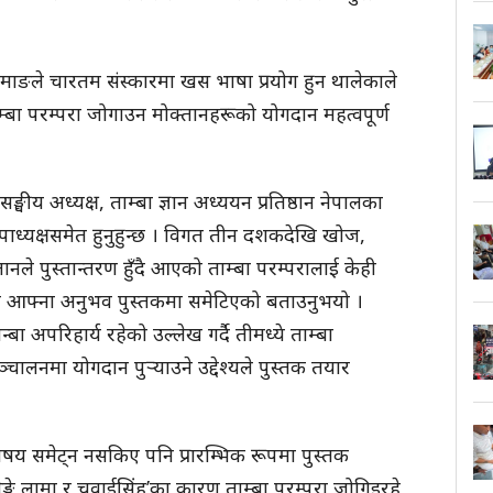
ामाङले चारतम संस्कारमा खस भाषा प्रयोग हुन थालेकाले
ताम्बा परम्परा जोगाउन मोक्तानहरूको योगदान महत्वपूर्ण
घीय अध्यक्ष, ताम्बा ज्ञान अध्ययन प्रतिष्ठान नेपालका
उपाध्यक्षसमेत हुनुहुन्छ । विगत तीन दशकदेखि खोज,
नले पुस्तान्तरण हुँदै आएको ताम्बा परम्परालाई केही
ो आफ्ना अनुभव पुस्तकमा समेटिएको बताउनुभयो ।
्बा अपरिहार्य रहेको उल्लेख गर्दै तीमध्ये ताम्बा
चालनमा योगदान पुर्‍याउने उद्देश्यले पुस्तक तयार
िषय समेट्न नसकिए पनि प्रारम्भिक रूपमा पुस्तक
्गे लामा र चवाईसिंह’का कारण ताम्बा परम्परा जोगिइरहे