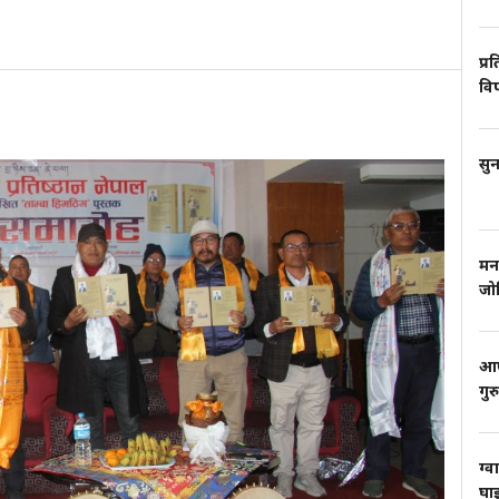
प्र
वि
सुन
मन
जो
आफ्
गुर
ग्व
घाइ