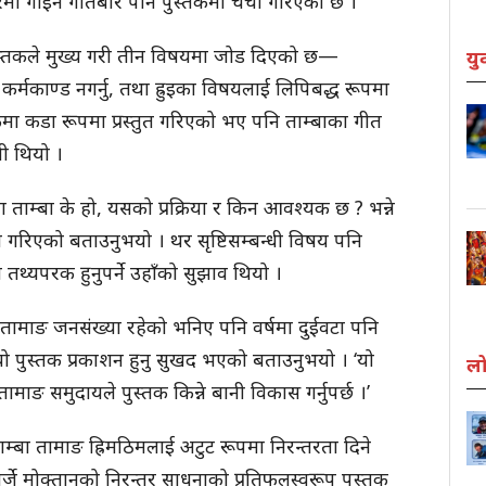
ारमा गाइने गीतबारे पनि पुस्तकमा चर्चा गरिएको छ ।’
ुस्तकले मुख्य गरी तीन विषयमा जोड दिएको छ—
यु
र्मकाण्ड नगर्नु, तथा ह्रुइका विषयलाई लिपिबद्ध रूपमा
पुस्तकमा कडा रूपमा प्रस्तुत गरिएको भए पनि ताम्बाका गीत
पणी थियो ।
 ताम्बा के हो, यसको प्रक्रिया र किन आवश्यक छ ? भन्ने
 गरिएको बताउनुभयो । थर सृष्टिसम्बन्धी विषय पनि
तथ्यपरक हुनुपर्ने उहाँको सुझाव थियो ।
तामाङ जनसंख्या रहेको भनिए पनि वर्षमा दुईवटा पनि
 पुस्तक प्रकाशन हुनु सुखद भएको बताउनुभयो । ‘यो
लो
‘तामाङ समुदायले पुस्तक किन्ने बानी विकास गर्नुपर्छ ।’
म्बा तामाङ ह्रिमठिमलाई अटुट रूपमा निरन्तरता दिने
दोर्जे मोक्तानको निरन्तर साधनाको प्रतिफलस्वरूप पुस्तक