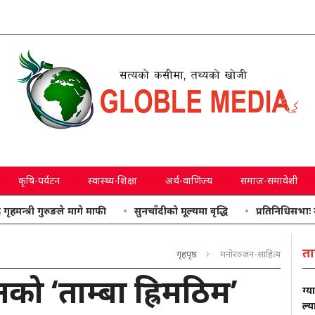
कृषि-पर्यटन
स्वास्थ्य-शिक्षा
अर्थ-वाणिज्य
समाज-समावेशी
ुरुङले मागे माफी
सुनचाँदीको मूल्यमा वृद्धि
प्रतिनिधिसभाः उठाइएका वि
ता
गृहपृष्ठ
मनोरञ्जन-साहित्य
नको ‘ताम्बा ह्रिमठिम’
ग्य
ल्य