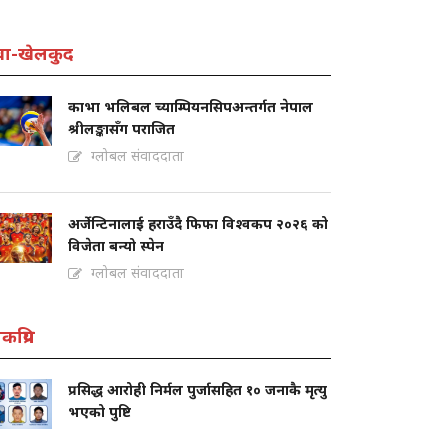
वा-खेलकुद
काभा भलिबल च्याम्पियनसिपअन्तर्गत नेपाल
श्रीलङ्कासँग पराजित
ग्लोबल संवाददाता
अर्जेन्टिनालाई हराउँदै फिफा विश्वकप २०२६ को
विजेता बन्यो स्पेन
ग्लोबल संवाददाता
कप्रिय
प्रसिद्ध आरोही निर्मल पुर्जासहित १० जनाकै मृत्यु
भएको पुष्टि