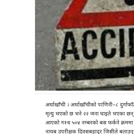
अर्घाखाँची । अर्घाखाँचीको पाणिनी–८ दुर्गाफ
मृत्यु भएको छ भने २२ जना घाइते भएका छन् ।
आएको ग१ध ५०४ नम्बरको बस फर्कने क्रममा दुर
नायब उपरीक्षक दिवसबहादुर जिसीले बताउन