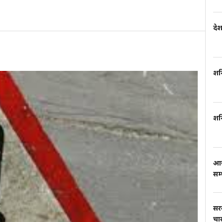
दे
शन
शन
आज
सम
सर
चार