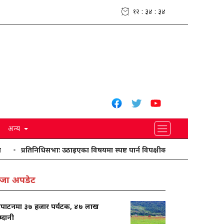
१२ : ३४ : ३५
अन्य
रतिनिधिसभाः उठाइएका विषयमा स्पष्ट पार्न विपक्षीको आग्रह
ग्यासको बढ्दो म
जा अपडेट
रपाटनमा ३७ हजार पर्यटक, ४७ लाख
्दानी