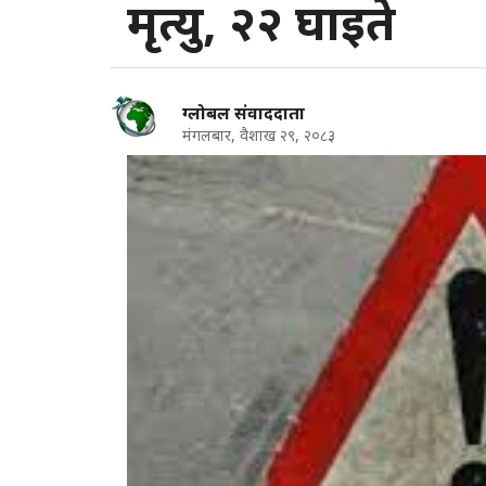
मृत्यु, २२ घाइते
ग्लोबल संवाददाता
मंगलबार, वैशाख २९, २०८३