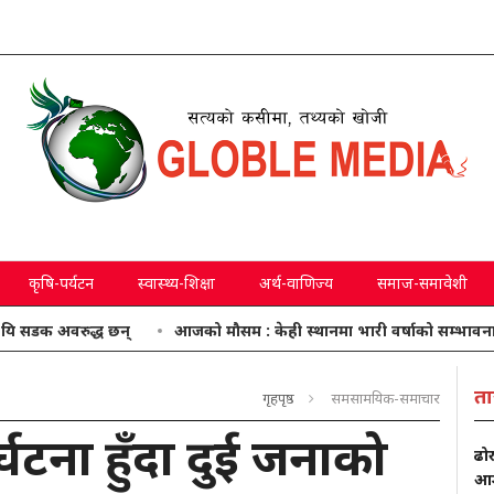
कृषि-पर्यटन
स्वास्थ्य-शिक्षा
अर्थ-वाणिज्य
समाज-समावेशी
वरुद्ध छन्
आजको मौसम : केही स्थानमा भारी वर्षाको सम्भावना
प्
ता
गृहपृष्ठ
समसामयिक-समाचार
्घटना हुँदा दुई जनाको
ढो
आम