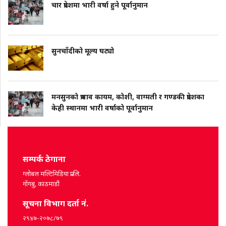
चार प्रदेशमा भारी वर्षा हुने पूर्वानुमान
सुनचाँदीको मूल्य घट्यो
मनसुनको प्रभाव कायम, कोशी, वाग्मती र गण्डकी प्रदेशका
केही स्थानमा भारी वर्षाको पूर्वानुमान
सम्पर्क ठेगाना
ग्लोबल मल्टिमिडिया प्रा.लि.
गोंगबु, काठमाडौं
सूचना विभाग दर्ता नं.
२९४७-२०७८/७९