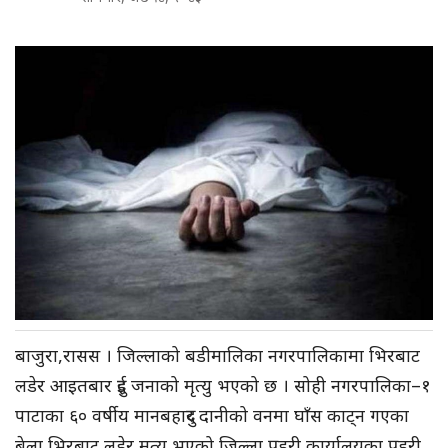
बाजुरा,रासस । जिल्लाको बडीमालिका नगरपालिकामा भिरबाट
लडेर आइतबार दुई जनाको मृत्यु भएको छ । सोही नगरपालिका–१
पाटाका ६० वर्षीय मानबहादुर दानीको वनमा घाँस काट्न गएका
बेला भिरबाट लडेर मृत्यु भएको जिल्ला प्रहरी कार्यालयका प्रहरी