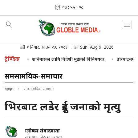
०७ : ५५ : ०९
शनिबार, साउन २३, २०८३
Sun, Aug 9, 2026
ट्रेण्डिङ
ध छन्
शनिबारका लागि विदेशी मुद्राको विनिमयदर
ढोरपाटनमा ३७ हजा
समसामयिक-समाचार
गृहपृष्ठ
समसामयिक-समाचार
भिरबाट लडेर दुई जनाको मृत्यु
ग्लोबल संवाददाता
सोमबार, जेठ १८, २०८३