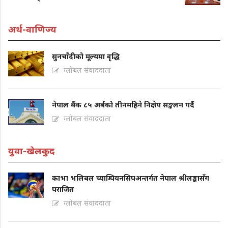
अर्थ-वाणिज्य
सुनचाँदीको मूल्यमा वृद्धि
ग्लोबल संवाददाता
नेपाल बैंक ८५ अर्बको तीनमहिने निक्षेप सङ्कलन गर्दै
ग्लोबल संवाददाता
युवा-खेलकुद
काभा भलिबल च्याम्पियनसिपअन्तर्गत नेपाल श्रीलङ्कासँग
पराजित
ग्लोबल संवाददाता